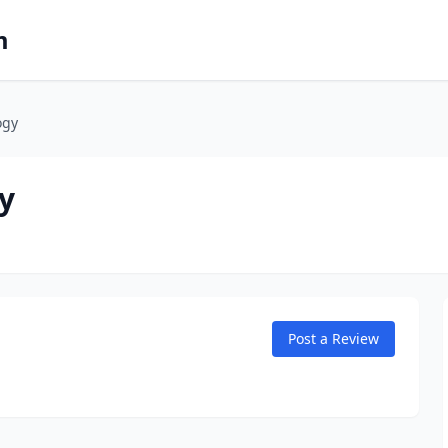
m
ogy
y
Post a Review